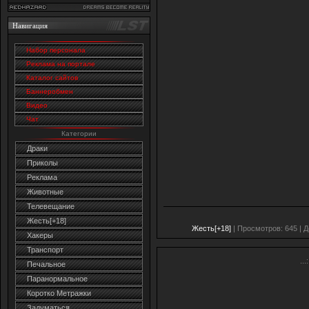
Навигация
Набор персонала
Реклама на портале
Каталог сайтов
Баннеробмен
Видео
Чат
Категории
Драки
Приколы
Реклама
Животные
Телевещание
Жесть[+18]
Жесть[+18]
| Просмотров: 645 | 
Хакеры
Транспорт
...:
Печальное
Паранормальное
Коротко Метражки
Задуматься