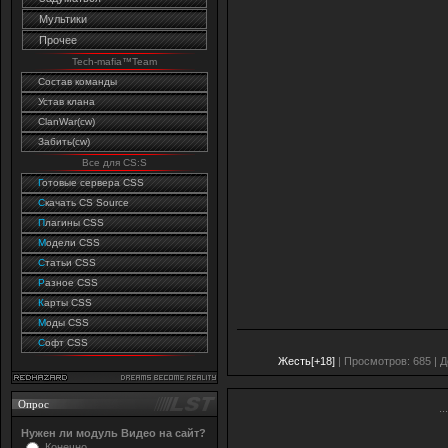
Мультики
Прочее
Tech-mafia™Team
Состав команды
Устав клана
ClanWar(cw)
Забить(cw)
Все для CS:S
Г
отовые сервера CSS
C
качать CS Source
П
лагины CSS
М
одели CSS
С
татьи CSS
Р
азное CSS
К
арты CSS
М
оды CSS
С
офт CSS
Жесть[+18]
| Просмотров: 685 | 
Опрос
...
Нужен ли модуль Видео на сайт?
Конечно