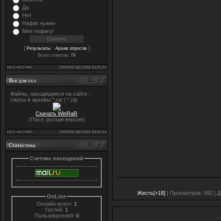
Да
Нет
Нафиг нужен
Мне пофигу!
[
·
]
Результаты
Архив опросов
Всего ответов:
78
Все для cs:s
Файлы, находящиеся на сайте -
сжаты в архивы *.rar | *.zip
Скачать WinRaR
(Посл. руская версия)
Статистика
Счетчик посещений
Жесть[+18]
| Просмотров: 592 | 
OnLine
Онлайн всего:
1
Гостей:
1
Пользователей:
0
..