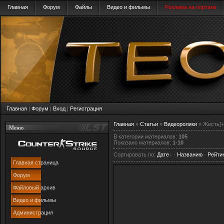
Главная
Форум
Файлы
Видео и фильмы
Реклама на портале
Главная
|
Форум
|
Вход
|
Регистрация
Главная
»
Статьи
»
Видеоролики
» Жесть[+
Меню
В категории материалов
:
105
Показано материалов
:
1-10
Сортировать по
:
Дате
·
Названию
·
Рейти
Главная страница
Форум
Файловый архив
Видео и фильмы
Администрация