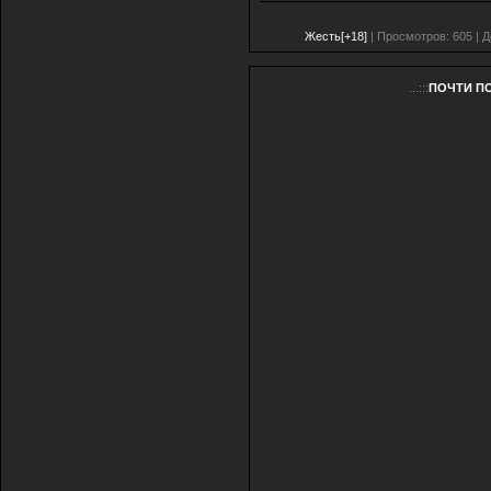
Жесть[+18]
| Просмотров: 605 | 
...:::
ПОЧТИ ПО