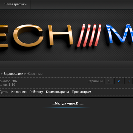
Заказ графики
»
Видеоролики
» Животные
ериалов
:
387
Страницы
:
1
2
3
алов
:
1-10
Дате
·
Названию
·
Рейтингу
·
Комментариям
·
Просмотрам
...:::
Мал да удал:D
:::...