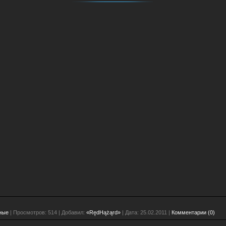
ные
| Просмотров: 514 | Добавил:
«RędHążąrd»
| Дата:
25.02.2011
|
Комментарии (0)