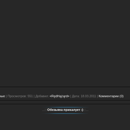
ные
| Просмотров: 551 | Добавил:
«RędHążąrd»
| Дата:
18.03.2011
|
Комментарии (0)
...:::
Обезьяна прикалует :)
:::...