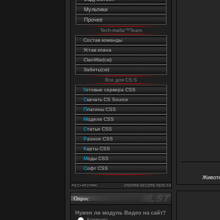
Мультики
Прочее
Tech-mafia™Team
Состав команды
Устав клана
ClanWar(cw)
Забить(cw)
Все для CS:S
Г
отовые сервера CSS
C
качать CS Source
П
лагины CSS
М
одели CSS
С
татьи CSS
Р
азное CSS
К
арты CSS
М
оды CSS
С
офт CSS
Живот
Опрос
Нужен ли модуль Видео на сайт?
Конечно