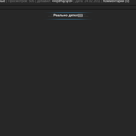
ные
| Просмотров: 505 | Добавил:
«RędHążąrd»
| Дата:
24.02.2011
|
Комментарии (0)
...:::
Реально дятел))))
:::...