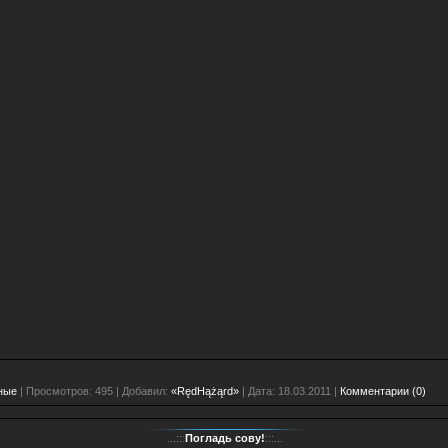
ные
| Просмотров: 495 | Добавил:
«RędHążąrd»
| Дата:
18.03.2011
|
Комментарии (0)
...:::
Погладь сову!
:::...