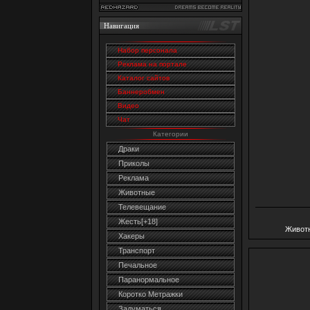
Навигация
Набор персонала
Реклама на портале
Каталог сайтов
Баннеробмен
Видео
Чат
Категории
Драки
Приколы
Реклама
Животные
Телевещание
Жесть[+18]
Живот
Хакеры
Транспорт
Печальное
Паранормальное
Коротко Метражки
Задуматься