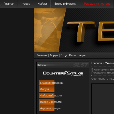
Главная
Форум
Файлы
Видео и фильмы
Реклама на портале
Главная
|
Форум
|
Вход
|
Регистрация
Главная
»
Статьи
Меню
В категории мат
Показано матери
Сортировать по
:
Главная страница
Форум
Файловый архив
Видео и фильмы
Администрация