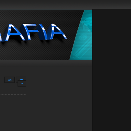
...
38
39
»