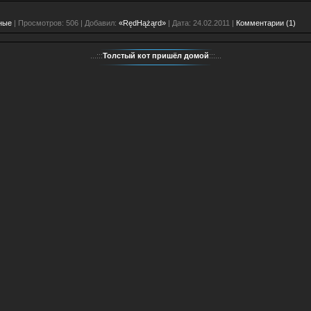
ные
| Просмотров: 506 | Добавил:
«RędHążąrd»
| Дата:
24.02.2011
|
Комментарии (1)
...:::
Толстый кот пришёл домой
:::...