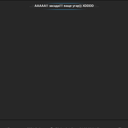
...:::
ААААА!! засада!!! ваще угар)) XDDDD
:::...