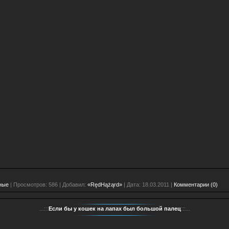
ные
| Просмотров: 586 | Добавил:
«RędHążąrd»
| Дата:
18.03.2011
|
Комментарии (0)
...:::
Если бы у кошек на лапах был большой палец
:::...