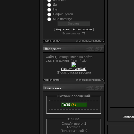
Да
Нет
Нафиг нужен
Мне пофигу!
[
·
]
Результаты
Архив опросов
Всего ответов:
78
Все для cs:s
Файлы, находящиеся на сайте -
сжаты в архивы *.rar | *.zip
Скачать WinRaR
(Посл. руская версия)
Статистика
Счетчик посещений
Живот
OnLine
Онлайн всего:
1
Гостей:
1
Пользователей:
0