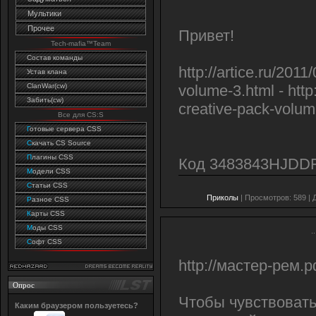
Мультики
Прочее
Привет!
Tech-mafia™Team
Состав команды
http://artice.ru/201
Устав клана
ClanWar(cw)
volume-3.html - http
Забить(cw)
creative-pack-volum
Все для CS:S
Г
отовые сервера CSS
C
качать CS Source
П
лагины CSS
Код 3483843HJDD
М
одели CSS
С
татьи CSS
Приколы
| Просмотров: 589 | 
Р
азное CSS
К
арты CSS
М
оды CSS
..
С
офт CSS
http://мастер-рем.р
Опрос
Чтобы чувствовать
Каким браузером пользуетесь?