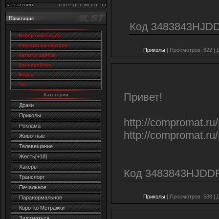
Навигация
Код 3483843HJD
Набор персонала
Реклама на портале
Приколы
| Просмотров: 622 | 
Каталог сайтов
Баннеробмен
Видео
Чат
Привет!
Категории
Драки
Приколы
http://compromat.ru
Реклама
http://compromat.r
Животные
Телевещание
Жесть[+18]
Хакеры
Код 3483843HJDD
Транспорт
Печальное
Приколы
| Просмотров: 588 | 
Паранормальное
Коротко Метражки
Задуматься