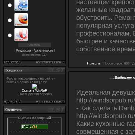
настоящей крепост
желанные квадратн
обустроить. Ремон
популярная услуга
профессионалам, 
быстрее и качеств
собственное время
[
·
]
Результаты
Архив опросов
Всего ответов:
137
Приколы
| Просмотров: 606 | 
Все для cs:s
...:::
Выбираем с
Файлы, находящиеся на сайте -
сжаты в архивы *.rar | *.zip
Скачать WinRaR
Идеальная девушк
(Посл. руская версия)
http://windsorpub.r
- Как сделать Dan
Статистика
http://windsorpub.ru
Счетчик посещений
Какие кухонные га
совмещенная с за