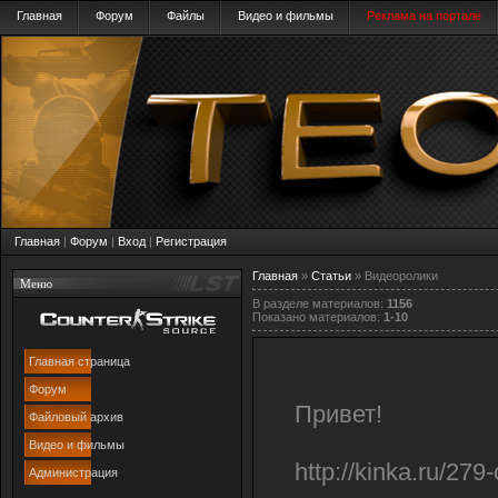
Главная
Форум
Файлы
Видео и фильмы
Реклама на портале
Главная
|
Форум
|
Вход
|
Регистрация
Главная
»
Статьи
» Видеоролики
Меню
В разделе материалов
:
1156
Показано материалов
:
1-10
Главная страница
Форум
Привет!
Файловый архив
Видео и фильмы
http://kinka.ru/279-
Администрация