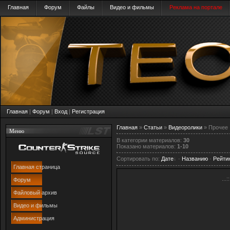
Главная
Форум
Файлы
Видео и фильмы
Реклама на портале
Главная
|
Форум
|
Вход
|
Регистрация
Главная
»
Статьи
»
Видеоролики
» Прочее
Меню
В категории материалов
:
30
Показано материалов
:
1-10
Сортировать по
:
Дате
·
Названию
·
Рейти
Главная страница
...::
Форум
Файловый архив
Видео и фильмы
Администрация