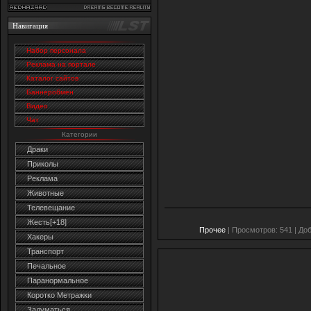
Навигация
Набор персонала
Реклама на портале
Каталог сайтов
Баннеробмен
Видео
Чат
Категории
Драки
Приколы
Реклама
Животные
Телевещание
Жесть[+18]
Прочее
| Просмотров: 541 | До
Хакеры
Транспорт
Печальное
Паранормальное
Коротко Метражки
Задуматься