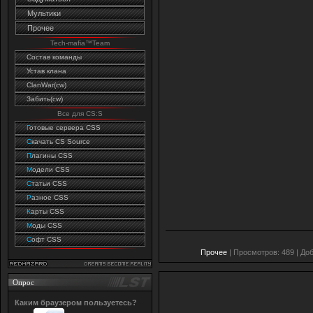
Мультики
Прочее
Tech-mafia™Team
Состав команды
Устав клана
ClanWar(cw)
Забить(cw)
Все для CS:S
Г
отовые сервера CSS
C
качать CS Source
П
лагины CSS
М
одели CSS
С
татьи CSS
Р
азное CSS
К
арты CSS
М
оды CSS
С
офт CSS
Прочее
| Просмотров: 489 | До
Опрос
Каким браузером пользуетесь?