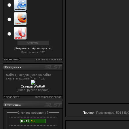
[
·
]
Результаты
Архив опросов
Всего ответов:
137
Все для cs:s
Файлы, находящиеся на сайте -
сжаты в архивы *.rar | *.zip
Скачать WinRaR
(Посл. руская версия)
Статистика
Прочее
| Просмотров: 501 | До
Счетчик посещений