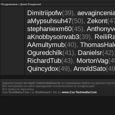
Поздравляем с Днем Рождения!
Dimitriipofw
(39)
,
aevaginceni
aMypsuhsuh47
(50)
,
Zekont
(4
stephaniexm60
(45)
,
Anthonyv
aKnobbysoinvab3
(39)
,
ReiliR
AAmultymub
(40)
,
ThomasHal
Oguredchilk
(41)
,
Danielsr
(42)
RichardTub
(43)
,
MortonVag
(4
Quincydox
(49)
,
ArnoldSato
(49
Администрация
не несёт ответственности
за содержащие файлы на данном портал
Все материалы на сайте принадлежат исключительно их владельцам!
Все права не нарушены.
Css-TechMafia.Com
| by
RedHazard
| Site by
www.Css-Techmafia.Com