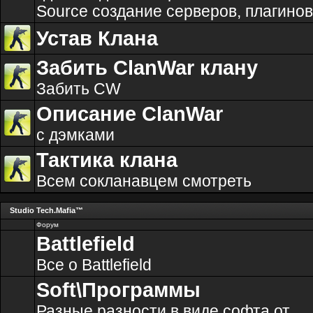
Source создание серверов, плагинов 
Устав Клана
Забить ClanWar клану
Забить CW
Описание ClanWar
с дэмками
Тактика клана
Всем сокланавцем смотреть
Studio Tech.Mafia™
Форум
Battlefield
Все о Battlefield
Soft\Программы
Разные разности в виде софта от