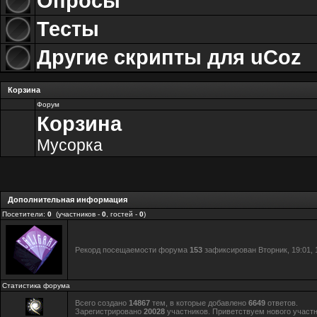
Опросы
Тесты
Другие скрипты для uCoz
Корзина
Форум
Корзина
Мусорка
Дополнительная информация
Посетители:
0
(участников -
0
, гостей -
0
)
Рекорд посещаемости форума
153
зафиксирован Вторник, 19:01, 1
Статистика форума
Всего создано
14867
тем, в которые добавлено
6649
ответов.
Зарегистрировано
20028
участников. Приветствуем нового участ