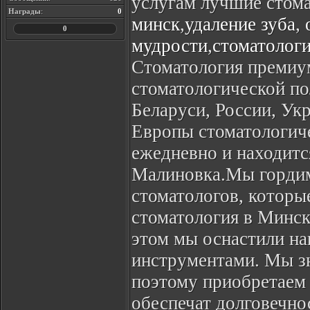
услугам лучшие стома
Награды
:
0
минск
,
удаление зуба
,
0
мудрости
,
стоматолог
Стоматология премиум
стоматологической по
Беларуси, России, Ук
Европы стоматологиче
ежедневно и находитс
Малиновка.Мы гордимс
стоматологов, которы
стоматология в Минск
этом мы оснастили н
инструментами. Мы зн
поэтому приобретаем 
обеспечат долговечно