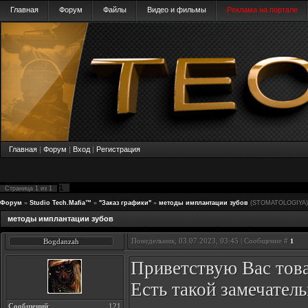
Главная
Форум
Файлы
Видео и фильмы
Реклама на портале
Главная
|
Форум
|
Вход
|
Регистрация
1
Страница
1
из
1
Форум
»
Studio Tech.Mafia™
»
"Заказ графики"
»
методы имплантации зубов
(STOMATOLOGIYA)
методы имплантации зубов
Понедельник, 03.07.2023, 03:45 | Сообщение #
Bogdanzah
1
Приветствую Вас тов
Есть такой замечател
Сообщений
:
121