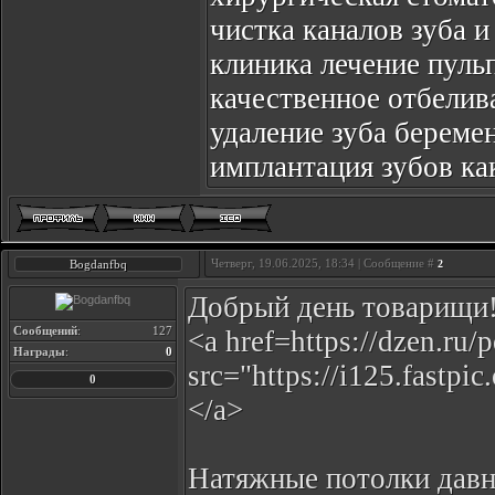
чистка каналов зуба 
клиника лечение пуль
качественное отбелив
удаление зуба берем
имплантация зубов ка
Четверг, 19.06.2025, 18:34 | Сообщение #
Bogdanfbq
2
Добрый день товарищи
Сообщений
:
127
<a href=https://dzen.ru
Награды
:
0
src="https://i125.fastp
0
</a>
Натяжные потолки давн