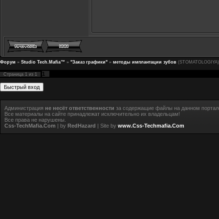
Форум
»
Studio Tech.Mafia™
»
"Заказ графики"
»
методы имплантации зубов
(STOMATOLOGIYA)
1
Страница
1
из
1
Администрация
не несёт ответственности
за содержащие файлы на данном портал
Все материалы на сайте принадлежат исключительно их владельцам!
Все права не нарушены.
Css-TechMafia.Com
| by
RedHazard
| Site by
www.Css-Techmafia.Com