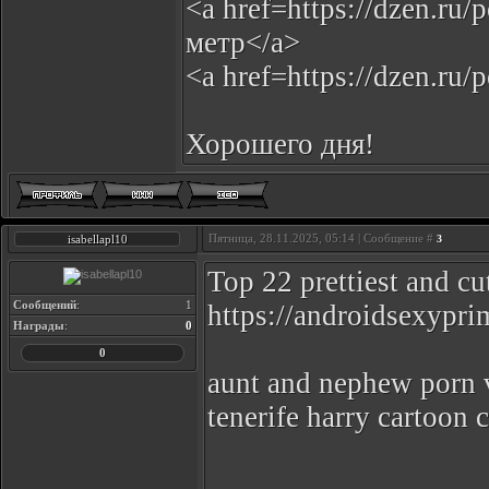
<a href=https://dzen.ru
метр</a>
<a href=https://dzen.ru
Хорошего дня!
Пятница, 28.11.2025, 05:14 | Сообщение #
isabellapl10
3
Top 22 prettiest and cu
Сообщений
:
1
https://androidsexypri
Награды
:
0
0
aunt and nephew porn v
tenerife harry cartoon 