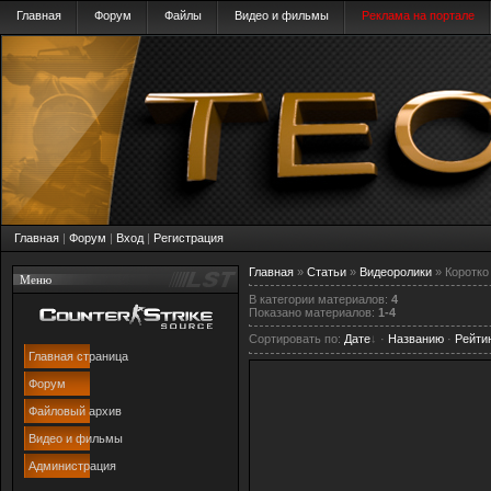
Главная
Форум
Файлы
Видео и фильмы
Реклама на портале
Главная
|
Форум
|
Вход
|
Регистрация
Главная
»
Статьи
»
Видеоролики
» Коротко
Меню
В категории материалов
:
4
Показано материалов
:
1-4
Сортировать по
:
Дате
·
Названию
·
Рейти
Главная страница
Форум
Файловый архив
Видео и фильмы
Администрация