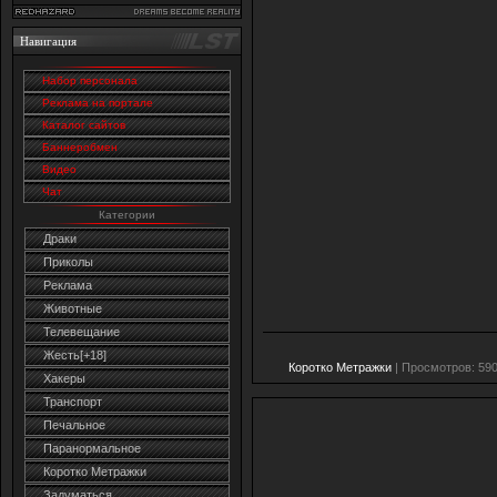
Навигация
Набор персонала
Реклама на портале
Каталог сайтов
Баннеробмен
Видео
Чат
Категории
Драки
Приколы
Реклама
Животные
Телевещание
Жесть[+18]
Коротко Метражки
| Просмотров: 590
Хакеры
Транспорт
Печальное
Паранормальное
Коротко Метражки
Задуматься