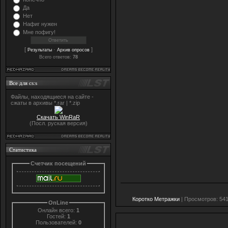
Да
Нет
Нафиг нужен
Мне пофигу!
[
·
]
Результаты
Архив опросов
Всего ответов:
78
Все для cs:s
Файлы, находящиеся на сайте -
сжаты в архивы *.rar | *.zip
Скачать WinRaR
(Посл. руская версия)
Статистика
Счетчик посещений
Коротко Метражки
| Просмотров: 541
OnLine
Онлайн всего:
1
Гостей:
1
Пользователей:
0