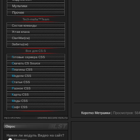
Мультики
Прочее
Tech-mafia™Team
Состав команды
Устав клана
ClanWar(cw)
Забить(cw)
Все для CS:S
Г
отовые сервера CSS
C
качать CS Source
П
лагины CSS
М
одели CSS
С
татьи CSS
Р
азное CSS
К
арты CSS
М
оды CSS
С
офт CSS
Коротко Метражки
| Просмотров: 564
Опрос
Нужен ли модуль Видео на сайт?
Конечно