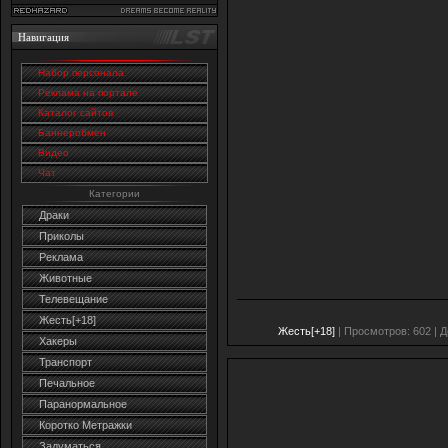
Навигация
Набор персонала
Реклама на портале
Каталог сайтов
Баннеробмен
Видео
Чат
Категории
Драки
Приколы
Реклама
Животные
Телевещание
Жесть[+18]
Жесть[+18]
| Просмотров: 602 | 
Хакеры
Транспорт
Печальное
Паранормальное
Коротко Метражки
Задуматься