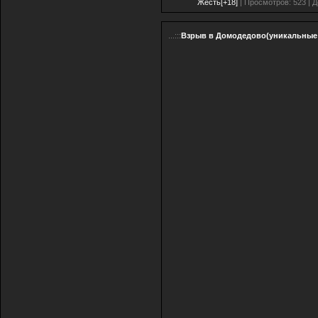
Жесть[+18]
| Просмотров: 523 | 
...:::
Взрыв в Домодедово(уникальные к