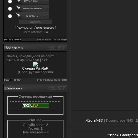
[
·
]
Результаты
Архив опросов
Всего ответов:
124
Все для cs:s
Файлы, находящиеся на сайте -
сжаты в архивы *.rar | *.zip
Скачать WinRaR
(Посл. руская версия)
Статистика
Счетчик посещений
OnLine
Жесть[+18]
| Просмотров: 543 | 
Онлайн всего:
2
Гостей:
2
Пользователей:
0
...:::
Ирак. Расстрел