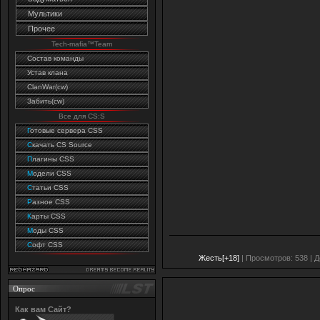
Мультики
Прочее
Tech-mafia™Team
Состав команды
Устав клана
ClanWar(cw)
Забить(cw)
Все для CS:S
Г
отовые сервера CSS
C
качать CS Source
П
лагины CSS
М
одели CSS
С
татьи CSS
Р
азное CSS
К
арты CSS
М
оды CSS
С
офт CSS
Жесть[+18]
| Просмотров: 538 | 
Опрос
Как вам Сайт?