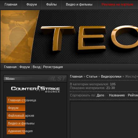
Главная
Форум
Файлы
Видео и фильмы
Реклама на портале
Главная
|
Форум
|
Вход
|
Регистрация
Главная
»
Статьи
»
Видеоролики
» Жесть[+
Меню
В категории материалов
:
105
Показано материалов
:
21-30
Сортировать по
:
Дате
·
Названию
·
Рейти
Главная страница
Форум
Файловый архив
Видео и фильмы
Администрация