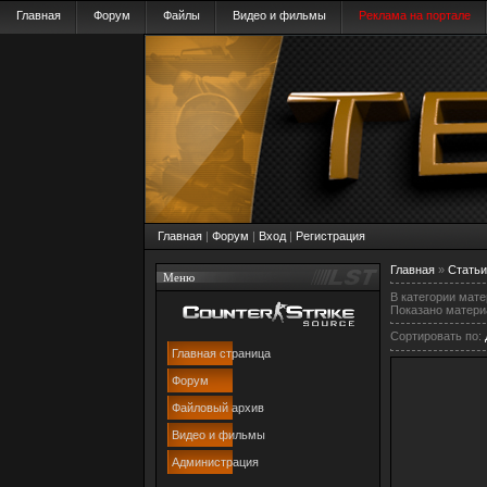
Главная
Форум
Файлы
Видео и фильмы
Реклама на портале
Главная
|
Форум
|
Вход
|
Регистрация
Главная
»
Статьи
Меню
В категории мат
Показано матери
Сортировать по
:
Главная страница
Форум
Файловый архив
Видео и фильмы
Администрация