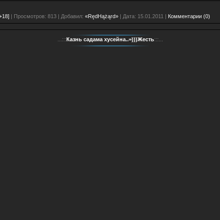
+18]
| Просмотров: 813 | Добавил:
«RędHążąrd»
| Дата:
15.01.2011
|
Комментарии (0)
...:::
Казнь садама хусейна..=)))Жесть
:::...