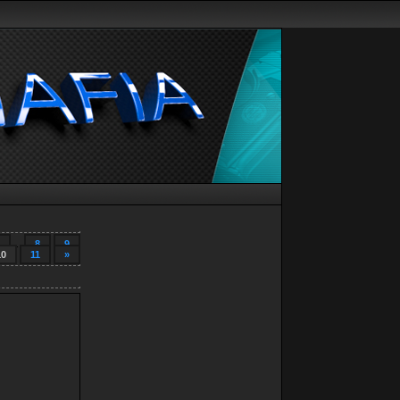
...
8
9
10
11
»