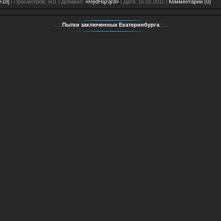
+18]
| Просмотров: 501 | Добавил:
«RędHążąrd»
| Дата:
15.01.2011
|
Комментарии (0)
...:::
Пытки заключенных Екатеринбурга
:::...