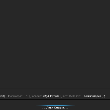
+18]
| Просмотров: 570 | Добавил:
«RędHążąrd»
| Дата:
15.01.2011
|
Комментарии (0)
...:::
Лики Смерти
:::...