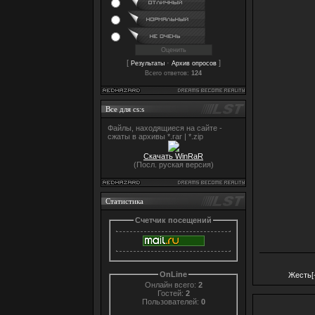
[
·
]
Результаты
Архив опросов
Всего ответов:
124
Все для cs:s
Файлы, находящиеся на сайте -
сжаты в архивы *.rar | *.zip
Скачать WinRaR
(Посл. руская версия)
Статистика
Счетчик посещений
OnLine
Жесть[
Онлайн всего:
2
Гостей:
2
Пользователей:
0