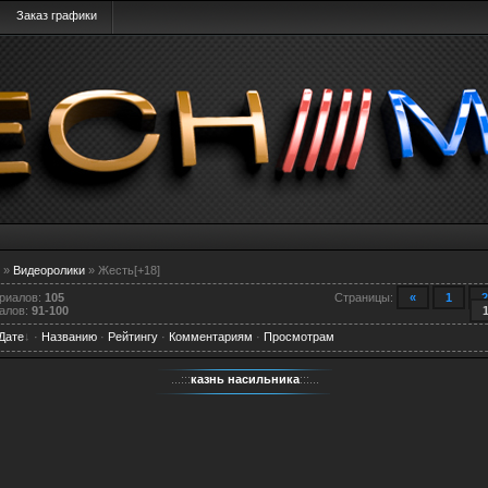
Заказ графики
»
Видеоролики
» Жесть[+18]
ериалов
:
105
Страницы
:
«
1
2
алов
:
91-100
Дате
·
Названию
·
Рейтингу
·
Комментариям
·
Просмотрам
...:::
казнь насильника
:::...