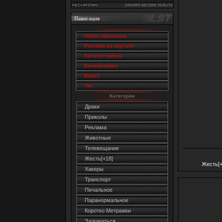
Навигация
Набор персонала
Реклама на портале
Каталог сайтов
Баннеробмен
Видео
Чат
Категории
Драки
Приколы
Реклама
Животные
Телевещание
Жесть[+18]
Жесть[+
Хакеры
Транспорт
Печальное
Паранормальное
Коротко Метражки
Задуматься