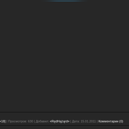
+18]
| Просмотров: 630 | Добавил:
«RędHążąrd»
| Дата:
15.01.2011
|
Комментарии (0)