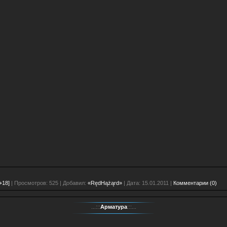
+18]
| Просмотров: 525 | Добавил:
«RędHążąrd»
| Дата:
15.01.2011
|
Комментарии (0)
...:::
Арматура
:::...