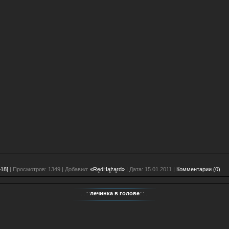
18]
| Просмотров: 1349 | Добавил:
«RędHążąrd»
| Дата:
15.01.2011
|
Комментарии (0)
...:::
лечинка в голове
:::...