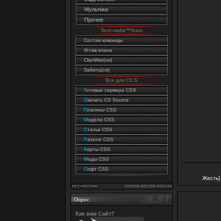
Мультики
Прочее
Tech-mafia™Team
Состав команды
Устав клана
ClanWar(cw)
Забить(cw)
Все для CS:S
Г
отовые сервера CSS
C
качать CS Source
П
лагины CSS
М
одели CSS
С
татьи CSS
Р
азное CSS
К
арты CSS
М
оды CSS
С
офт CSS
Жесть[
Опрос
Как вам Сайт?