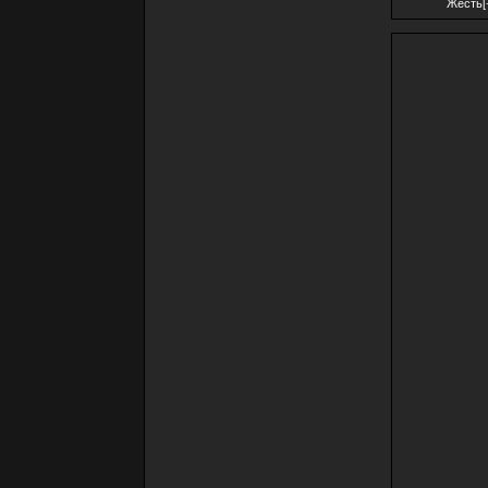
Жесть[