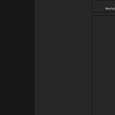
Жесть[