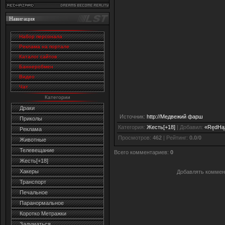
Навигация
Набор персонала
Реклама на портале
Каталог сайтов
Баннеробмен
Видео
Чат
Категории
Драки
Источник
:
http://Медвежий фарш
Приколы
Категория
:
Жесть[+18]
|
Добавил
:
«RędHą
Реклама
Просмотров
:
462
|
Рейтинг
:
0.0
/
0
Животные
Телевещание
Всего комментариев
:
0
Жесть[+18]
Хакеры
Добавлять коммен
Транспорт
Печальное
Паранормальное
Коротко Метражки
Задуматься