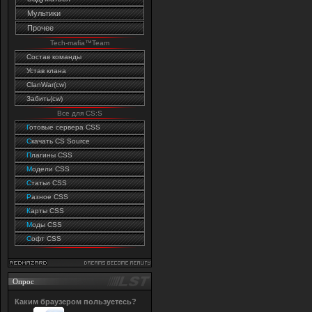
Мультики
Прочее
Tech-mafia™Team
Состав команды
Устав клана
ClanWar(cw)
Забить(cw)
Все для CS:S
Г
отовые сервера CSS
C
качать CS Source
П
лагины CSS
М
одели CSS
С
татьи CSS
Р
азное CSS
К
арты CSS
М
оды CSS
С
офт CSS
Опрос
Каким браузером пользуетесь?