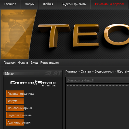
Главная
Форум
Файлы
Видео и фильмы
Реклама на портале
Главная
|
Форум
|
Вход
|
Регистрация
Главная
»
Статьи
»
Видеоролики
»
Жесть[+
Меню
Доигрались блядь!!!
Главная страница
Форум
Файловый архив
Видео и фильмы
Администрация