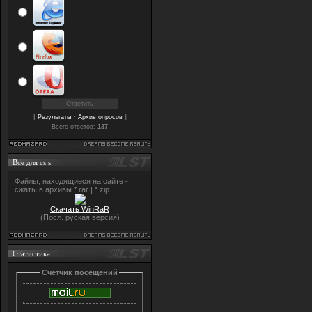
[
·
]
Результаты
Архив опросов
Всего ответов:
137
Все для cs:s
Файлы, находящиеся на сайте -
сжаты в архивы *.rar | *.zip
Скачать WinRaR
(Посл. руская версия)
Статистика
Счетчик посещений