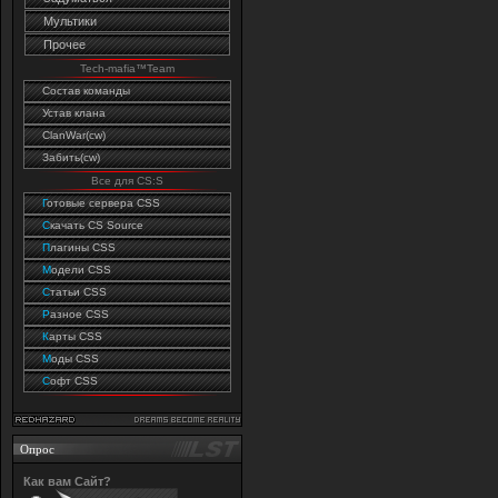
Мультики
Прочее
Tech-mafia™Team
Состав команды
Устав клана
ClanWar(cw)
Забить(cw)
Все для CS:S
Г
отовые сервера CSS
C
качать CS Source
П
лагины CSS
М
одели CSS
С
татьи CSS
Р
азное CSS
К
арты CSS
М
оды CSS
С
офт CSS
Опрос
Как вам Сайт?