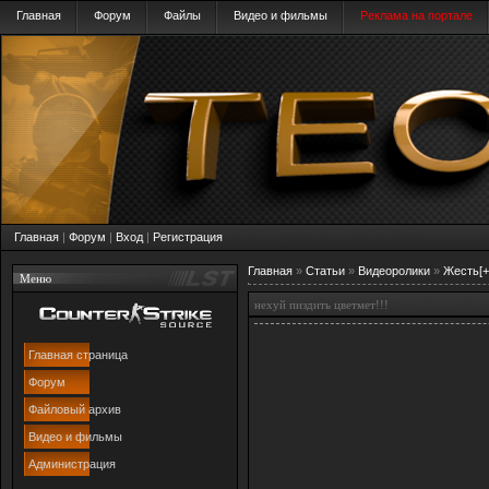
Главная
Форум
Файлы
Видео и фильмы
Реклама на портале
Главная
|
Форум
|
Вход
|
Регистрация
Главная
»
Статьи
»
Видеоролики
»
Жесть[+
Меню
нехуй пиздить цветмет!!!
Главная страница
Форум
Файловый архив
Видео и фильмы
Администрация