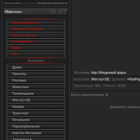
Навигация
Набор персонала
Реклама на портале
Каталог сайтов
Баннеробмен
Видео
Чат
Категории
Драки
Источник
:
http://Медвежий фарш
Приколы
Категория
:
Жесть[+18]
|
Добавил
:
«RędHą
Реклама
Просмотров
:
501
|
Рейтинг
:
0.0
/
0
Животные
Телевещание
Всего комментариев
:
0
Жесть[+18]
Хакеры
Добавлять коммен
Транспорт
Печальное
Паранормальное
Коротко Метражки
Задуматься