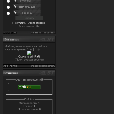
[
·
]
Результаты
Архив опросов
Всего ответов:
124
Все для cs:s
Файлы, находящиеся на сайте -
сжаты в архивы *.rar | *.zip
Скачать WinRaR
(Посл. руская версия)
Статистика
Счетчик посещений
OnLine
Онлайн всего:
1
Гостей:
1
Пользователей:
0