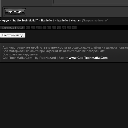
Форум
»
Studio Tech.Mafia™
»
Battlefield
»
battlefield vietnam
(Поиграть по Internet)
3
Страница
3
из
17
«
1
2
4
5
…
16
17
»
Администрация
не несёт ответственности
за содержащие файлы на данном портал
Все материалы на сайте принадлежат исключительно их владельцам!
Все права не нарушены.
Css-TechMafia.Com
| by
RedHazard
| Site by
www.Css-Techmafia.Com