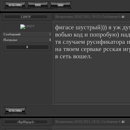
Воскресенье, 20.02.2011, 18:23 | Сообщение #
LIHOY
41
фигасе шустрый))) я уж ду
вобью код и попробую) над
Сообщений
:
5
Награды
:
1
тя случаем русификатора н
8
на твоем серваке рсская иг
в сеть вошел.
Воскресенье, 20.02.2011, 18:31 | Сообщение #
«RędHążąrd»
42