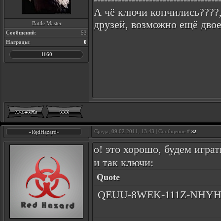
------------------------------------
А чё ключи кончились????,
друзей, возможно ещё двое
Battle Master
Сообщений
:
53
Награды
:
0
1160
Среда, 09.02.2011, 13:43 | Сообщение #
«RędHążąrd»
32
о! это хорошо, будем игра
и так ключи:
Quote
QEUU-8WEK-111Z-NHY