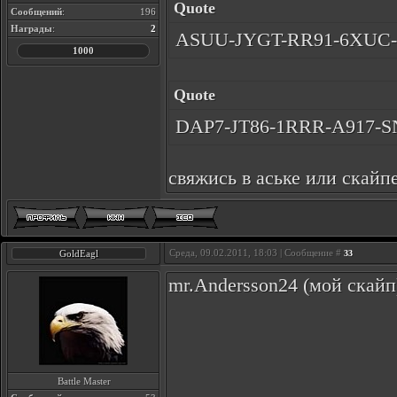
Quote
Сообщений
:
196
Награды
:
2
ASUU-JYGT-RR91-6XUC
1000
Quote
DAP7-JT86-1RRR-A917-
свяжись в аське или скайп
Среда, 09.02.2011, 18:03 | Сообщение #
GoldEagl
33
mr.Andersson24 (мой скайп
Battle Master