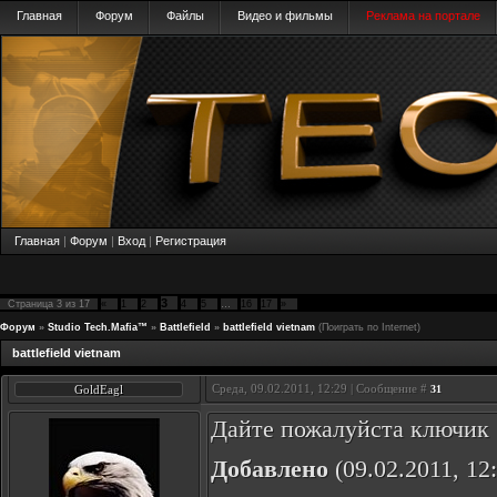
Главная
Форум
Файлы
Видео и фильмы
Реклама на портале
Главная
|
Форум
|
Вход
|
Регистрация
3
Страница
3
из
17
«
1
2
4
5
…
16
17
»
Форум
»
Studio Tech.Mafia™
»
Battlefield
»
battlefield vietnam
(Поиграть по Internet)
battlefield vietnam
Среда, 09.02.2011, 12:29 | Сообщение #
GoldEagl
31
Дайте пожалуйста ключик
Добавлено
(09.02.2011, 12