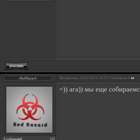
Воскресенье, 20.02.2011, 18:35 | Сообщение #
«RędHążąrd»
44
=)) ага)) мы еще собираемся
Сообщений
:
196