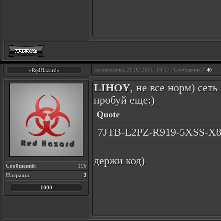
Воскресенье, 20.02.2011, 18:17 | Сообщение #
«RędHążąrd»
40
LIHOY
, не все норм) сет
пробуй еще:)
Quote
7JTB-L2PZ-R919-5XSS-X
держи код)
Сообщений
:
196
Награды
:
2
1000