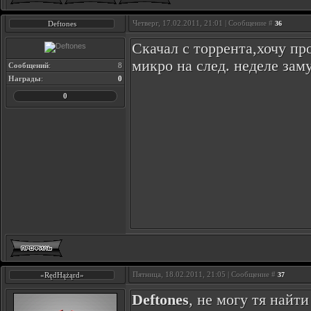
Четверг, 17.02.2011, 21:01 | Сообщение #
Deftones
36
Скачал с торрента,хочу пр
микро на след. неделе зам
Сообщений
:
8
Награды
:
0
0
Пятница, 18.02.2011, 21:05 | Сообщение #
«RędHążąrd»
37
Deftones
, не могу тя найти