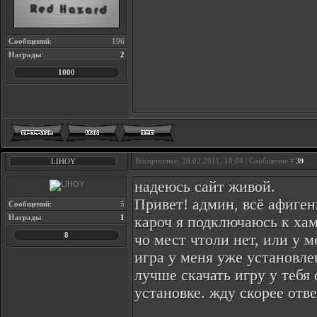
Сообщений
:
196
Награды
:
2
1000
Воскресенье, 20.02.2011, 18:04 | Сообщение #
LIHOY
39
надеюсь сайт живой.
Привет! админ, всё афиге
Сообщений
:
5
Награды
:
1
кароч я подключаюсь к хам
8
чо мест чтоли нет, или у 
игра у меня уже установле
лучше скачать игру у тебя с
установке. жду скорее отве