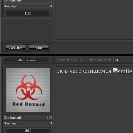
Сообщений
:
53
Награды
:
0
1160
Среда, 09.02.2011, 20:58 | Сообщение #
«RędHążąrd»
34
ок в чате спишемся
Сообщений
:
196
Награды
:
2
1000