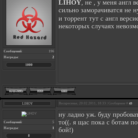
LIHOY
, не , у меня англ 
сильно заморачиватся не 
и торрент тут с англ верс
некоторых случаях невозм
Сообщений
:
196
Награды
:
2
1000
Воскресенье, 20.02.2011, 18:33 | Сообщение #
LIHOY
43
ну ладно уж. буду пробоват
то((. я щас пока с ботам 
Сообщений
:
5
Награды
:
1
бой!)
8