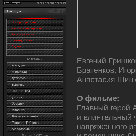
Навигация
Набор персонала
Реклама на портале
Каталог сайтов
Баннеробмен
Видео
Чат
Евгений Гришко
Категории
комедии
Братенков, Иго
криминал
Анастасия Шинк
детектив
триллер
фантастика
О фильме:
ужасы
боевики
Главный герой 
мистика
и влиятельный ч
Документальные
Перевод Гоблина
напряженного ра
Мелодрама
и помощника Дм
Tech-mafia™Team