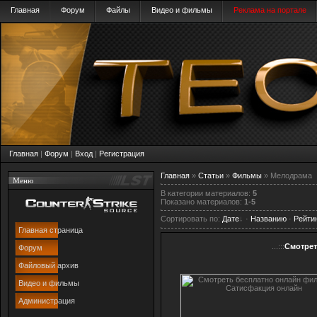
Главная
Форум
Файлы
Видео и фильмы
Реклама на портале
Главная
|
Форум
|
Вход
|
Регистрация
Главная
»
Статьи
»
Фильмы
» Мелодрама
Меню
В категории материалов
:
5
Показано материалов
:
1-5
Сортировать по
:
Дате
·
Названию
·
Рейти
Главная страница
...:::
Смотрет
Форум
Файловый архив
Видео и фильмы
Администрация