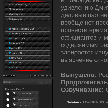
Состав команды
удивлению Дмит
Устав клана
деловые партне
ClanWar(cw)
Забить(cw)
вообще нет пос
Все для CS:S
провести время
Г
отовые сервера CSS
C
качать CS Source
официантов и м
П
лагины CSS
содержимым раз
М
одели CSS
С
татьи CSS
запирается изну
Р
азное CSS
выяснение отно
К
арты CSS
М
оды CSS
С
офт CSS
Выпущено:
Рос
Продолжитель
Опрос
Озвучивание:
О
Как вам Сайт?
Мелодрама
| Просмотров: 591 | 