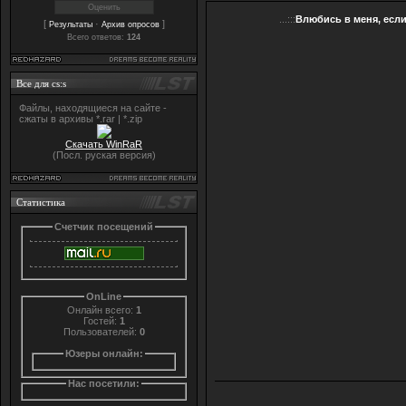
...:::
Влюбись в меня, если 
[
·
]
Результаты
Архив опросов
Всего ответов:
124
Все для cs:s
Файлы, находящиеся на сайте -
сжаты в архивы *.rar | *.zip
Скачать WinRaR
(Посл. руская версия)
Статистика
Счетчик посещений
OnLine
Онлайн всего:
1
Гостей:
1
Пользователей:
0
Юзеры онлайн:
Нас посетили: