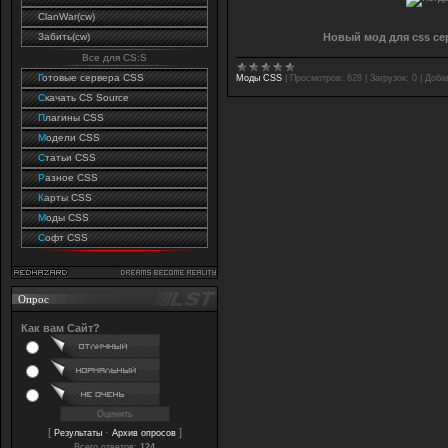
ClanWar(cw)
Новый мод для css сер
Забить(cw)
Все для CS:S
Г
отовые сервера CSS
Моды CSS
|
Просмотров:
628
|
Загрузок:
0
|
Доба
C
качать CS Source
П
лагины CSS
М
одели CSS
С
татьи CSS
Р
азное CSS
К
арты CSS
М
оды CSS
С
офт CSS
Опрос
Как вам Сайт?
[
·
]
Результаты
Архив опросов
Всего ответов:
124