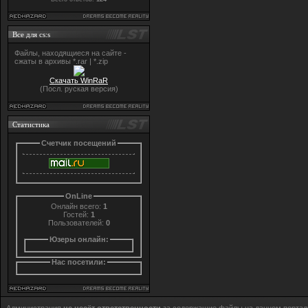
Все для cs:s
Файлы, находящиеся на сайте -
сжаты в архивы *.rar | *.zip
Скачать WinRaR
(Посл. руская версия)
Статистика
Счетчик посещений
OnLine
Онлайн всего:
1
Гостей:
1
Пользователей:
0
Юзеры онлайн:
Нас посетили: