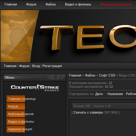
Главная
Форум
Файлы
Видео и фильмы
Реклама на портале
Главная
|
Форум
|
Вход
|
Регистрация
Главная
»
Файлы
»
Софт CSS
» Моды CSS
Меню
В категории материалов
:
12
Показано материалов
:
11-12
Сортировать по
:
Дате
·
Названию
·
Рейти
Главная страница
Realistic HE - Version 1.4f
Форум
[
Скачать с сервера
(397.9Kb) ]
Файловый архив
Видео и фильмы
Администрация