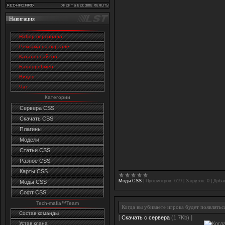
Навигация
Набор персонала
Реклама на портале
Каталог сайтов
Баннеробмен
Видео
Чат
Категории
Сервера CSS
Скачать CSS
Плагины
Модели
Статьи CSS
Разное CSS
Карты CSS
Моды CSS
|
Просмотров:
619
|
Загрузок:
0
|
Доба
Моды CSS
Софт CSS
Tech-mafia™Team
Когда вы убиваете игрока будет появлятьс
Состав команды
[
Скачать с сервера
(1.7Kb) ]
Устав клана