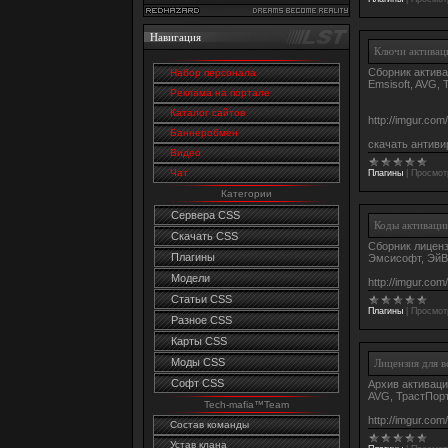
Навигация
Ключи активаци
Сборник актива
Набор персонала
Emsisoft, AVG, 
Реклама на портале
Каталог сайтов
http://imgur.co
Баннеробмен
скачать антиви
Видео
Чат
Плагины
|
Просмот
Категории
Сервера CSS
Коды активации
Скачать CSS
Сборник лиценз
Плагины
Эмсисофт, ЭйВиД
Модели
http://imgur.co
Статьи CSS
Плагины
|
Просмот
Разное CSS
Карты CSS
Моды CSS
Лицензия для в
Софт CSS
Архив активаций
AVG, ТрастПорт
Tech-mafia™Team
http://imgur.co
Состав команды
Устав клана