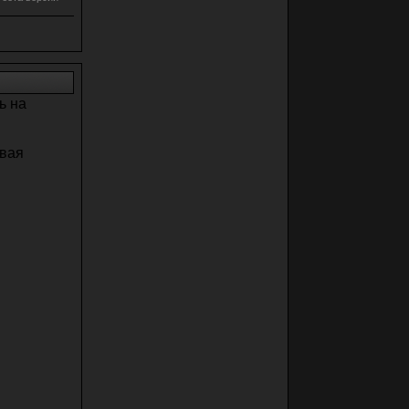
ь на
рвая