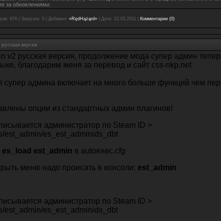
те за обновлениями.
ров:
876
|
Загрузок:
0
|
Добавил:
«RędHążąrd»
|
Дата:
22.03.2011
|
Комментарии (0)
 русская версия
in v2 русская версия, продолжение мода супер админ тепер
ыке, благодарим меня за перевод и сайт css-nkp.net
я супер админа включает на много больше функций чем пе
авлены опции из стандартных админ плагинов!
писывается администратор по Steam ID >
ts/est_admin/es_est_adminids_dbt
ь
es_load est_admin
в autoexec.cfg
крыть меню надо происать в консоли:
est_admin
писывается администратор по Steam ID >
ts/est_admin/es_est_adminids_dbt