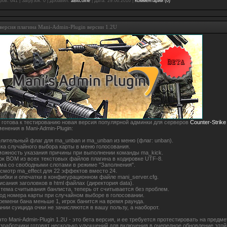
ров:
641
|
Загрузок:
0
|
Добавил:
aBitcoine
|
Дата:
29.06.2016
|
Комментарии (0)
версия плагина Mani-Admin-Plugin версии 1.2U
 готова к тестированию новая версия популярной админки для серверов
Counter-Strike
нения в Mani-Admin-Plugin:
лительный флаг для ma_unban и ma_unban из меню (флаг: unban).
ка случайного выбора карты в меню голосования.
можность указания причины при выполнении команды ma_kick.
ок BOM из всех текстовых файлов плагина в кодировке UTF-8.
ма со свободными слотами в режиме "Заполнения".
смотр ma_effect для 22 эффектов вместо 24.
бки и опечатки в конфигурационном файле mani_server.cfg.
сания заголовков в html файлах (директория data).
тема считывания банлиста, теперь от считывается без проблем.
д номера карты при случайном выборе в голосовании.
ремени бана меньше 1, игрок банится на время раунда.
нии суицида очки не зачисляются в вашу пользу, а наоборот.
что Mani-Admin-Plugin 1.2U - это бета версия, и ее требуется протестировать на предм
азработчики готовят несколько улучшений для включения в очередное обновление этой