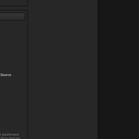
 Source
.
ет различных
 бета версии