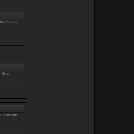
ра, Norton,
 Norton,
n, Emsisoft,