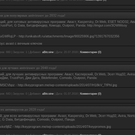
и для популярных antivirusov до 2032 года!
ций, для хитовых антивирусных программ: Аваст, Kaspersky, Dr.Web, ESET NOD32, Ави
TrustPort, G Data, Битдефендер, Комодо, Outpost, Panda: http://imgur.com/3OWWsoy
m/uGWRqLP - http://unikalsoft.ru/attachments/Image/90025906.jpg?1391767032356
рус avast с вечным ключом
ров:
660
|
Загрузок:
1
|
Добавил:
aBitcoine
|
Дата:
20.07.2016
|
Комментарии (0)
 для лучших antivirusov до 2040 года!
ий, для лучших антивирусных программ: Аваст, Касперский, Dr.Web, Эсет Нод32, Avira,
жи, TrustPort, Джи Дата, Bitdefender, Comodo, Outpost, Panda:
m/MSCVbpz - http://keyprogram.me/wp-content/uploads/2014/07/H18kV_TfPhI.jpg
ров:
643
|
Загрузок:
0
|
Добавил:
aBitcoine
|
Дата:
01.07.2016
|
Комментарии (0)
сех антивирусов до 2020 года!
, для всех антивирусных программ: Avast, Kaspersky, Dr.Web, Эсет Нод32, Avira, Norto
, G Data, Битдефендер, Comodo, Outpost, Панда:
m/vke9j8Z - http://keyprogram.me/wp-content/uploads/2014/07/keypromos.jpg