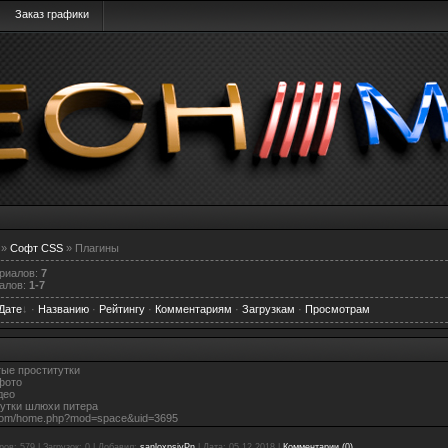
Заказ графики
»
Софт CSS
» Плагины
ериалов
:
7
алов
:
1-7
Дате
·
Названию
·
Рейтингу
·
Комментариям
·
Загрузкам
·
Просмотрам
ые проститутки
фото
део
тутки шлюхи питера
.com/home.php?mod=space&uid=3695
ров:
579
|
Загрузок:
0
|
Добавил:
sanloxpsivPn
|
Дата:
05.12.2018
|
Комментарии (0)