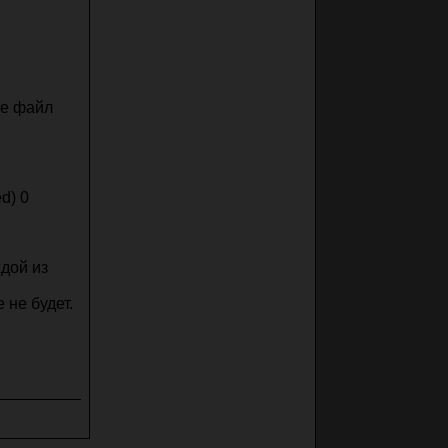
ете файл
ed) 0
ждой из
 не будет.