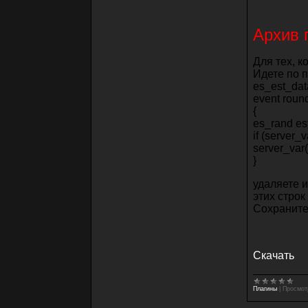
Архив 
Для тех, к
Идете по п
es_est_dat
event roun
{
es_rand es
if (server_
server_var
}
удаляете и
этих строк 
Сохраните
Cкачать
Плагины
|
Просмот