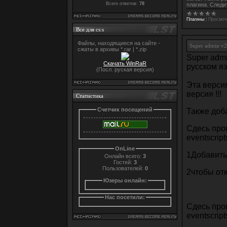
Всего ответов:
78
плагина. Следи
Плагины
|
Просмот
Все для cs:s
Файлы, находящиеся на сайте -
Super admin v2
сжаты в архивы *.rar | *.zip
Super adm
Скачать WinRaR
русском яз
(Посл. руская версия)
Эта верси
версия !!!
Статистика
Счетчик посещений
Также доб
Сдесь про
eventscrip
OnLine
1Добавит
Онлайн всего:
3
Гостей:
3
Пользователей:
0
2чтобы от
Юзеры онлайн:
Нас посетили:
Сдесь про
eventscrip