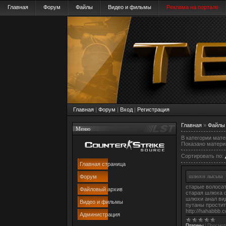
Главная
Форум
Файлы
Видео и фильмы
Реклама на портале
Главная
|
Форум
|
Вход
|
Регистрация
Главная
»
Файлы
Меню
В категории мат
Показано матери
Сортировать по
:
Главная страница
шлюхи лысьва
Форум
старые волосат
Файловый архив
старая шлюха 
шлюхи анал ви
Видео и фильмы
путаны прости
http://hahabbb
Администрация
Плагины
|
Просмот