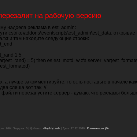
перезалит на рабочую версию
ому надоела реклама в est_admin:
ути cstrike\addons\eventscripts\est_admin\est_data, открыва
a.txt и там находите следующие строки:
d_end
t_rand 1 5
var(est_rand) = 5) then es est_motd_w #a server_var(est_format
(est_formated)
х, а лучше закомментируйте, то есть поставьте в начале ка
два слеша вот так: //
 файл и перезапустите сервер - думаю. что рекламы больше
ров:
926
|
Загрузок:
0
|
Добавил:
«RędHążąrd»
|
Дата:
17.12.2010
|
Комментарии (0)