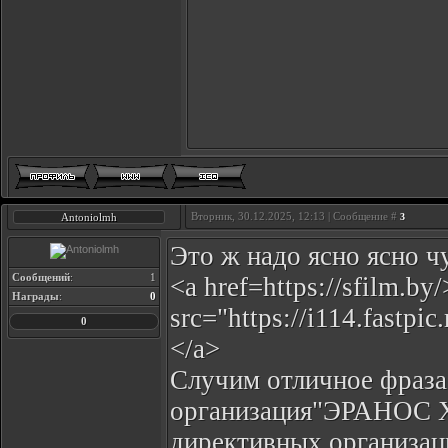
Вторник, 30.12.2025, 12:13 | Сообщение #
Antoniolmh
3
Это ж надо ясно ясно чу
Сообщений
:
1
<a href=https://sfilm.by
Награды
:
0
src="https://i114.fastp
0
</a>
Случим отличное фраза
организация"ЭРАНОС Ха
директивных организаци