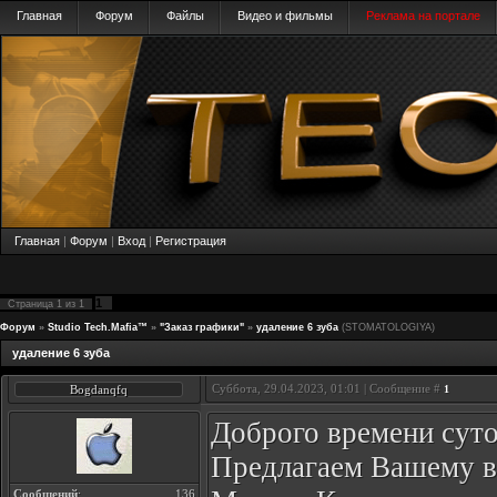
Главная
Форум
Файлы
Видео и фильмы
Реклама на портале
Главная
|
Форум
|
Вход
|
Регистрация
1
Страница
1
из
1
Форум
»
Studio Tech.Mafia™
»
"Заказ графики"
»
удаление 6 зуба
(STOMATOLOGIYA)
удаление 6 зуба
Суббота, 29.04.2023, 01:01 | Сообщение #
Bogdanqfq
1
Доброго времени суто
Предлагаем Вашему вн
Сообщений
:
136