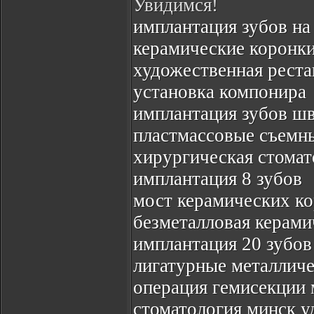
Увидимся!
имплантация зубов на
керамические коронк
художественная реста
установка компонира
имплантация зубов ш
пластмассовые съемн
хирургическая стомат
имплантация 8 зубов
мост керамических к
безметалловая керами
имплантация 20 зубов
лигатурные металличе
операция гемисекции 
стоматология минск у