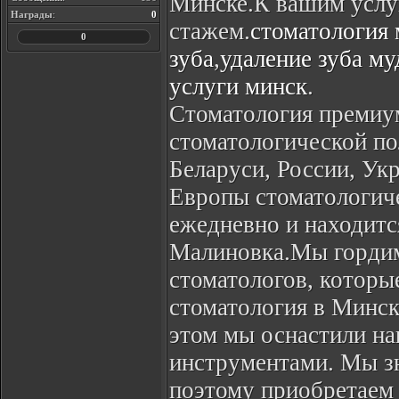
Минске.К вашим услу
Награды
:
0
стажем.
стоматология
0
зуба
,
удаление зуба м
услуги минск
.
Стоматология премиум
стоматологической по
Беларуси, России, Ук
Европы стоматологиче
ежедневно и находитс
Малиновка.Мы гордимс
стоматологов, которы
стоматология в Минск
этом мы оснастили н
инструментами. Мы зн
поэтому приобретаем 