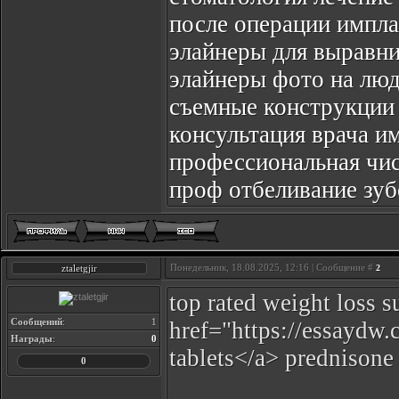
после операции импла
элайнеры для выравни
элайнеры фото на лю
съемные конструкции
консультация врача и
профессиональная чис
проф отбеливание зуб
Понедельник, 18.08.2025, 12:16 | Сообщение #
ztaletgjir
2
top rated weight loss 
Сообщений
:
1
href="https://essaydw
Награды
:
0
tablets</a> prednisone
0