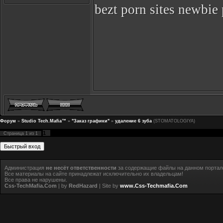
bezt porn sites newbie 
Форум
»
Studio Tech.Mafia™
»
"Заказ графики"
»
удаление 6 зуба
(STOMATOLOGIYA)
1
Страница
1
из
1
Администрация
не несёт ответственности
за содержащие файлы на данном портал
Все материалы на сайте принадлежат исключительно их владельцам!
Все права не нарушены.
Css-TechMafia.Com
| by
RedHazard
| Site by
www.Css-Techmafia.Com