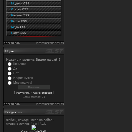
М
одели CSS
С
татьи CSS
Р
азное CSS
К
арты CSS
М
оды CSS
С
офт CSS
Опрос
Нужен ли модуль Видео на сайт?
Конечно
Да
Нет
Нафиг нужен
Мне пофигу!
[
·
]
Результаты
Архив опросов
Всего ответов:
78
Все для cs:s
Файлы, находящиеся на сайте -
сжаты в архивы *.rar | *.zip
Скачать WinRaR