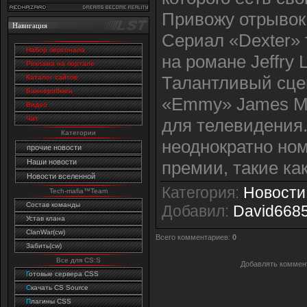
Привожу отрывок о
Навигация
Сериал «Dexter»
Набор персонала
на романе Jeffry 
Реклама на портале
Талантливый сце
Каталог сайтов
Баннеробмен
«Emmy» James Ma
Видео
Чат
для телевидения
Категории
неоднократно но
прочие новости
премии, такие ка
Наши новости
Новости вселенной
Категория
:
Новости
Tech-mafia™Team
Состав команды
Добавил
:
David668
Устав клана
ClanWar(cw)
Всего комментариев
:
0
Забить(cw)
Все для CS:S
Добавлять коммент
Г
отовые сервера CSS
C
качать CS Source
П
лагины CSS