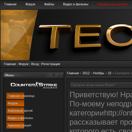
Главная
Форум
Файлы
Видео и фильмы
Реклама на портале
Главная
|
Форум
|
Вход
|
Регистрация
Главная
»
2012
»
Ноябрь
»
22
» Смотрите л
Меню
Смотрите ли вы сериал Dexter?
Приветствую! Нра
Главная страница
По-моему неподр
Форум
категорииhttp://on
Файловый архив
Видео и фильмы
рассказывает про
Администрация
которого есть сво