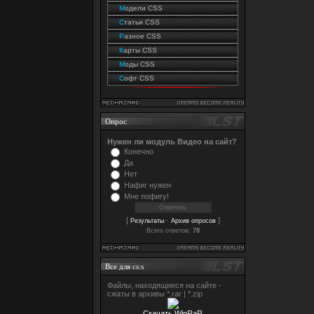
М
одели CSS
С
татьи CSS
Р
азное CSS
К
арты CSS
М
оды CSS
С
офт CSS
Опрос
Нужен ли модуль Видео на сайт?
Конечно
Да
Нет
Нафиг нужен
Мне пофигу!
[
·
]
Результаты
Архив опросов
Всего ответов:
78
Все для cs:s
Файлы, находящиеся на сайте -
сжаты в архивы *.rar | *.zip
Скачать WinRaR