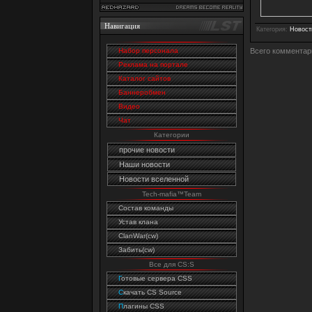
Навигация
Категория
:
Новост
Всего комментар
Набор персонала
Реклама на портале
Каталог сайтов
Баннеробмен
Видео
Чат
Категории
прочие новости
Наши новости
Новости вселенной
Tech-mafia™Team
Состав команды
Устав клана
ClanWar(cw)
Забить(cw)
Все для CS:S
Г
отовые сервера CSS
C
качать CS Source
П
лагины CSS