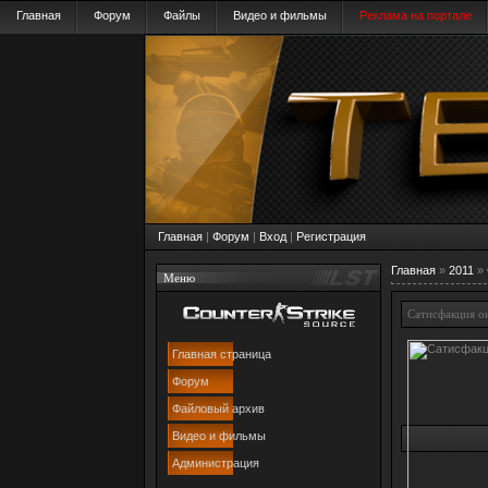
Главная
Форум
Файлы
Видео и фильмы
Реклама на портале
Главная
|
Форум
|
Вход
|
Регистрация
Главная
»
2011
»
Меню
Сатисфакция о
Главная страница
Форум
Файловый архив
Видео и фильмы
Администрация