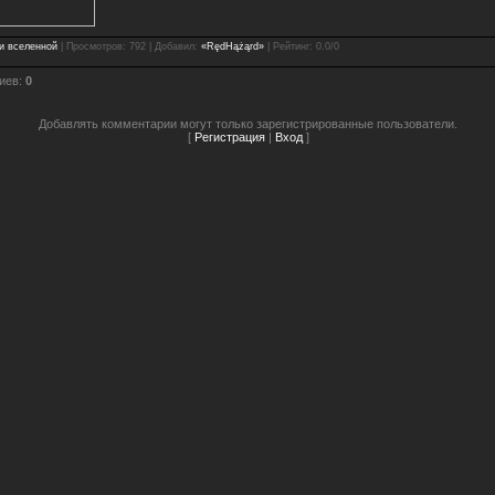
и вселенной
|
Просмотров
: 792 |
Добавил
:
«RędHążąrd»
|
Рейтинг
:
0.0
/
0
иев
:
0
Добавлять комментарии могут только зарегистрированные пользователи.
[
Регистрация
|
Вход
]