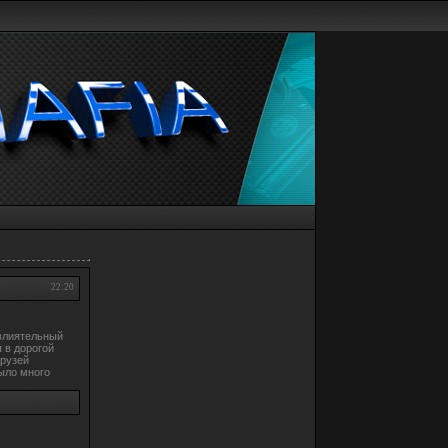
22:20
 влиятельный
 в дорогой
друзей
было много