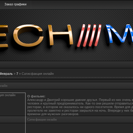
Заказ графики
Февраль
»
7
» Сатисфакция онлайн
нлайн
О фильме:
Александр и Дмитрий хорошие давние друзья. Первый из них очень
человек и крупный предприниматель. Как-то они решили отправиться
ресторан, в котором не оказалось ни одного посетителя. Время для 
пролетело не заметно и ресторан закрылся на ночь. Впереди у них 
времени для мужских разговоров.
Сатисфакция онлайн