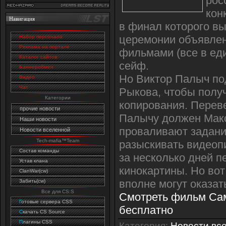
рос
кон
Навигация
в финал которого в
церемонии объявлен
Набор персонала
Реклама на портале
фильмами (все в ед
Каталог сайтов
сейф.
Баннеробмен
Но Виктор Палыч по
Видео
Чат
Рыкова, чтобы полу
Категории
копирования. Перев
прочие новости
Палычу должен Макс 
Наши новости
проваливают задание
Новости вселенной
Tech-mafia™Team
разыскивать видеоп
Состав команды
за несколько дней п
Устав клана
кинокартины. Но вот
ClanWar(cw)
вполне могут оказа
Забить(cw)
Все для CS:S
Смотреть фильм Сам
Г
отовые сервера CSS
бесплатно
C
качать CS Source
П
лагины CSS
Категория
:
Новости вс