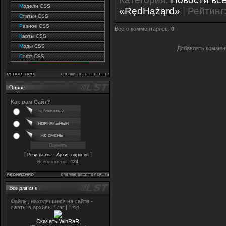
М
одели CSS
«RędHążąrd»
|
Рейтинг
С
татьи CSS
Р
азное CSS
Всего комментариев
:
0
К
арты CSS
М
оды CSS
Добавлять коммент
С
офт CSS
Опрос
Как вам Сайт?
[
·
]
Результаты
Архив опросов
Всего ответов:
124
Все для cs:s
Файлы, находящиеся на сайте -
сжаты в архивы *.rar | *.zip
Скачать WinRaR