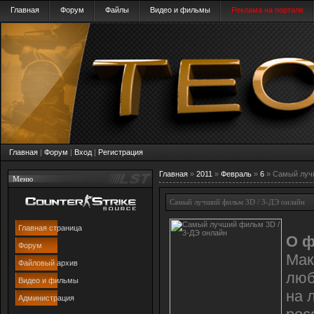
Главная
Форум
Файлы
Видео и фильмы
Реклама на портале
Главная
|
Форум
|
Вход
|
Регистрация
Главная
»
2011
»
Февраль
»
6
» Самый лучш
Меню
Самый лучший фильм 3D / 3-ДЭ онлайн
Главная страница
О ф
Форум
Мак
Файловый архив
люб
Видео и фильмы
на 
Администрация