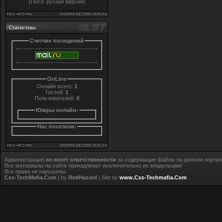
(Посл. руская версия)
Статистика
Счетчик посещений
OnLine
Онлайн всего:
1
Гостей:
1
Пользователей:
0
Юзеры онлайн:
Нас посетили:
Администрация
не несёт ответственности
за содержащие файлы на данном портал
Все материалы на сайте принадлежат исключительно их владельцам!
Все права не нарушены.
Css-TechMafia.Com
| by
RedHazard
| Site by
www.Css-Techmafia.Com