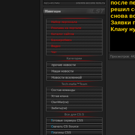
после п
решил с
Навигация
снова вс
Заявки 
Набор персонала
Клану н
Реклама на портале
Каталог сайтов
Баннеробмен
Видео
Чат
Просмотров: 44
Категории
прочие новости
Наши новости
Новости вселенной
Tech-mafia™Team
Состав команды
Устав клана
ClanWar(cw)
Забить(cw)
Все для CS:S
Г
отовые сервера CSS
C
качать CS Source
П
лагины CSS