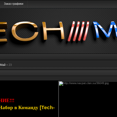
Заказ графики
Май
»
23
ИЕ!!!
Набор в Команду
[Tech-