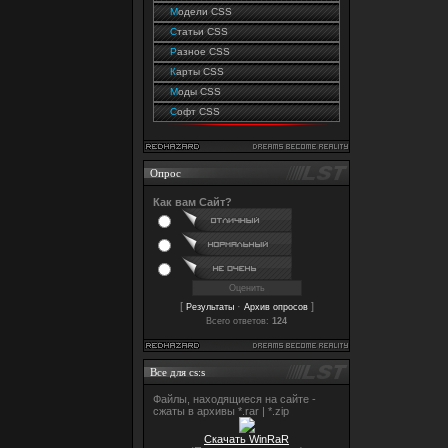
М
одели CSS
С
татьи CSS
Р
азное CSS
К
арты CSS
М
оды CSS
С
офт CSS
Опрос
Как вам Сайт?
[
·
]
Результаты
Архив опросов
Всего ответов:
124
Все для cs:s
Файлы, находящиеся на сайте -
сжаты в архивы *.rar | *.zip
Скачать WinRaR