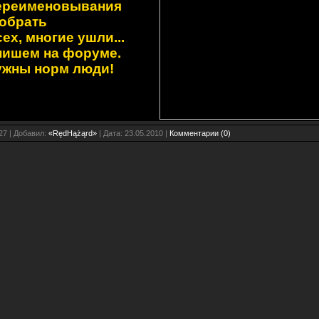
ереименовывания
обрать
ех, многие ушли...
пишем на форуме.
ужны норм люди!
27 | Добавил:
«RędHążąrd»
| Дата: 23.05.2010 |
Комментарии (0)