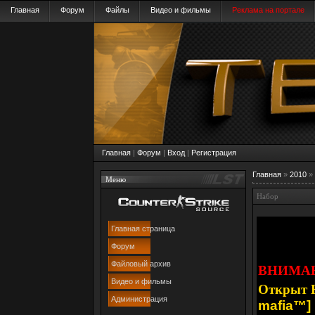
Главная
Форум
Файлы
Видео и фильмы
Реклама на портале
Главная
|
Форум
|
Вход
|
Регистрация
Главная
»
2010
»
Меню
Набор
Главная страница
Форум
Файловый архив
ВНИМАН
Видео и фильмы
Открыт 
Администрация
mafia™]