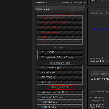
Софт CSS
|
Просм
Навигация
Death Match С
Набор персонала
Реклама на портале
Каталог сайтов
Всё,что от
Баннеробмен
Видео
Чат
Категории
Софт CSS
Программы / Софт / Игры
Сервера CSS
|
Пр
Tech-mafia™Team
Состав команды
Устав клана
Темка в стиле
ClanWar(cw)
[
Скачать с сер
Забить(cw)
Все для CS:S
Прикольная, ка
Г
отовые сервера CSS
C
качать CS Source
Установка:
Копируем все в 
П
лагины CSS
М
одели CSS
Софт CSS
|
Просм