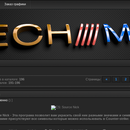
Заказ графики
 в каталоге
:
196
Страницы
:
«
1
2
алов
:
191-196
k
ленно
() ]
e Nick - Эта програма позволит вам украсить свой ник разными значками и сим
амме присутствуют все символы которые можно использовать в Counter-strike: