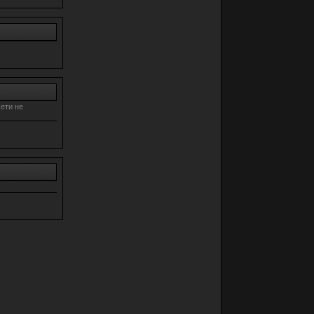
ети не