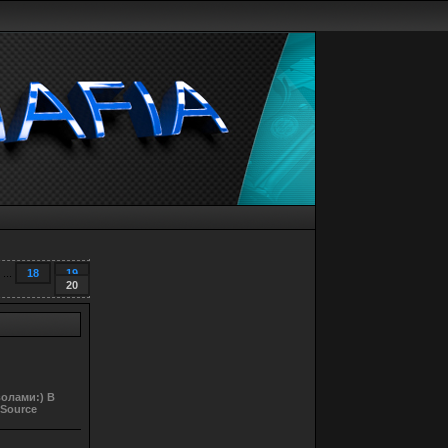
...
18
19
20
волами:) В
 Source