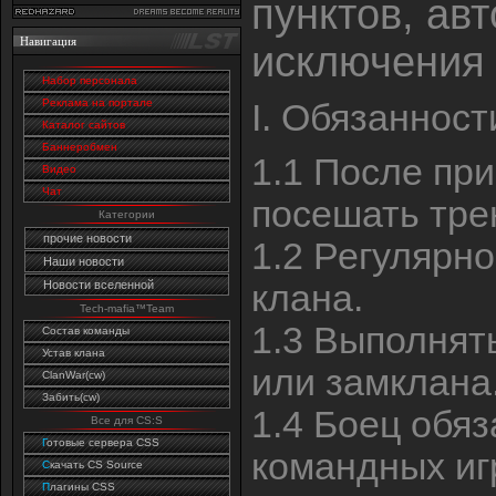
пунктов, ав
Навигация
исключения 
Набор персонала
Реклама на портале
I. Обязанност
Каталог сайтов
Баннеробмен
1.1 После при
Видео
Чат
посешать тре
Категории
прочие новости
1.2 Регулярн
Наши новости
клана.
Новости вселенной
Tech-mafia™Team
1.3 Выполнят
Состав команды
Устав клана
или замклана
ClanWar(cw)
Забить(cw)
1.4 Боец обяз
Все для CS:S
Г
отовые сервера CSS
командных иг
C
качать CS Source
П
лагины CSS