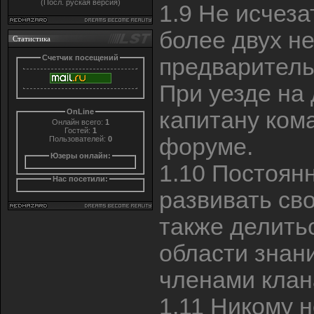
(Посл. руская версия)
1.9 Не исчеза
более двух н
Статистика
Счетчик посещений
предваритель
При уезде на
OnLine
капитану ком
Онлайн всего:
1
Гостей:
1
форуме.
Пользователей:
0
Юзеры онлайн:
1.10 Постоян
Нас посетили:
развивать сво
также делить
области знан
членами клан
1.11 Никому н