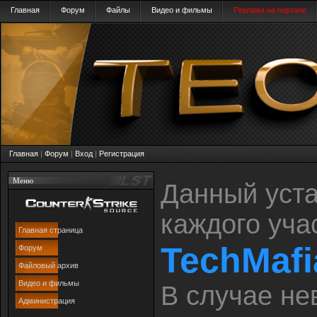
Главная
Форум
Файлы
Видео и фильмы
Реклама на портале
Главная
|
Форум
|
Вход
|
Регистрация
Меню
Данный уста
каждого уча
Главная страница
TechMaf
Форум
Файловый архив
Видео и фильмы
В случае не
Администрация