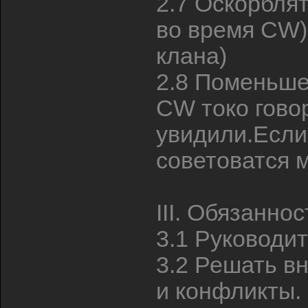
2.7 Оскорбля
во время CW)
клана)
2.8 Поменьше
CW токо говор
увидили.Если
советоватся 
III. Обязанно
3.1 Руководит
3.2 Решать в
и конфликты.