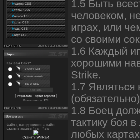
1.5 Быть все
М
одели CSS
С
татьи CSS
человеком, н
Р
азное CSS
К
арты CSS
играх, или ч
М
оды CSS
С
офт CSS
со своими со
1.6 Каждый и
Опрос
хорошими нав
Как вам Сайт?
Strike.
1.7 Являться 
(обязательно)
[
·
]
Результаты
Архив опросов
Всего ответов:
124
1.8 Боец дол
Все для cs:s
тактику боя в
Файлы, находящиеся на сайте -
сжаты в архивы *.rar | *.zip
любых картах
Скачать WinRaR