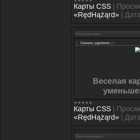
Карты CSS
|
Просм
«RędHążąrd»
|
Дата
Гигантская карта
[ ·
Скачать удаленно
() ]
Веселая ка
уменьше
Карты CSS
|
Просм
«RędHążąrd»
|
Дата
Новогодняя карта