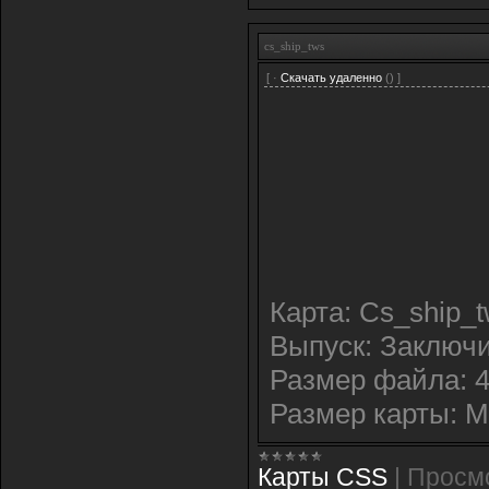
cs_ship_tws
[ ·
Скачать удаленно
() ]
Карта: Cs_ship_
Выпуск: Заключ
Размер файла: 
Размер карты: 
Карты CSS
|
Просм