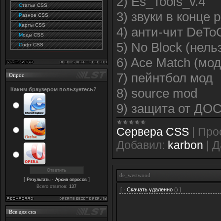
2) Es_Tools_v.4
С
татьи CSS
3) звуки в конце 
Р
азное CSS
К
арты CSS
4) анти-чит DeTo
М
оды CSS
5) No Block (нель
С
офт CSS
6) Ace Match (мо
7) пейнтбол мод
Опрос
8) source mod
Каким браузером пользуетесь?
9) защита от ДОС
Сервера CSS
|
Про
Добавил:
karbon
|
Д
de_westwood
[
·
]
Результаты
Архив опросов
Всего ответов:
137
[ ·
Скачать удаленно
() ]
Все для cs:s