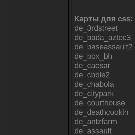
Карты для css:
de_3rdstreet
de_bada_aztec3
de_baseassault2
de_box_bh
de_caesar
de_cbble2
de_chabola
de_citypark
de_courthouse
de_deathcookin
de_antzfarm
de_assault