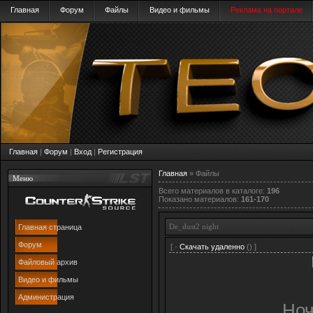
Главная
Форум
Файлы
Видео и фильмы
Реклама на портале
Главная
|
Форум
|
Вход
|
Регистрация
Главная
»
Файлы
Меню
Всего материалов в каталоге
:
196
Показано материалов
:
161-170
De_dust2 night
Главная страница
Форум
[ ·
Скачать удаленно
() ]
Файловый архив
Видео и фильмы
Администрация
Ноч