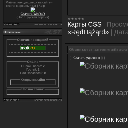
Файлы, находящиеся на сайте -
сжаты в архивы *.rar | *.zip
Скачать WinRaR
(Посл. руская версия)
Карты CSS
|
Просм
«RędHążąrd»
|
Дата
Статистика
Счетчик посещений
Сборник карт de_ для counter strike source
[ ·
Скачать удаленно
() ]
OnLine
Онлайн всего:
2
Гостей:
2
Пользователей:
0
Юзеры онлайн:
Нас посетили: