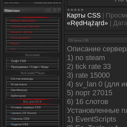
Навигация
Карты CSS
|
Просм
Набор персонала
«RędHążąrd»
|
Дата
Реклама на портале
Каталог сайтов
Баннеробмен
CW server CSS
Видео
Описание сервер
Чат
Категории
1) no steam
Софт CSS
2) tick rate 33
Программы / Софт / Игры
3) rate 15000
Tech-mafia™Team
Состав команды
4) sv_lan 0 (для 
Устав клана
ClanWar(cw)
5) порт 27015
Забить(cw)
6) 16 слотов
Все для CS:S
Г
отовые сервера CSS
Установленные п
C
качать CS Source
1) EventScripts
П
лагины CSS
М
одели CSS