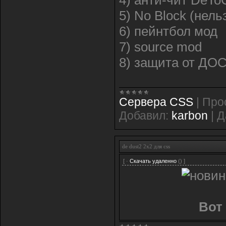
4) анти-чит DeTo
5) No Block (нель
6) пейнтбол мод
7) source mod
8) защита от ДОС
Сервера CSS
|
Про
Добавил:
karbon
|
Д
de dust2 2x2 для css
[ ·
Скачать удаленно
() ]
Вот