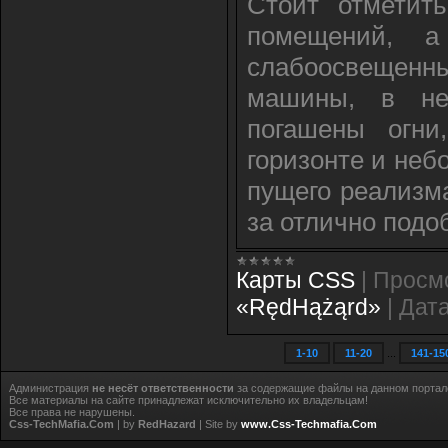
Стоит отметит
помещений, а
слабоосвещенн
машины, в не
погашены огни
горизонте и неб
пущего реализм
за отлично подо
Карты CSS
|
Просм
«RędHążąrd»
|
Дата
1-10
11-20
...
141-15
Администрация
не несёт ответственности
за содержащие файлы на данном портал
Все материалы на сайте принадлежат исключительно их владельцам!
Все права не нарушены.
Css-TechMafia.Com
| by
RedHazard
| Site by
www.Css-Techmafia.Com