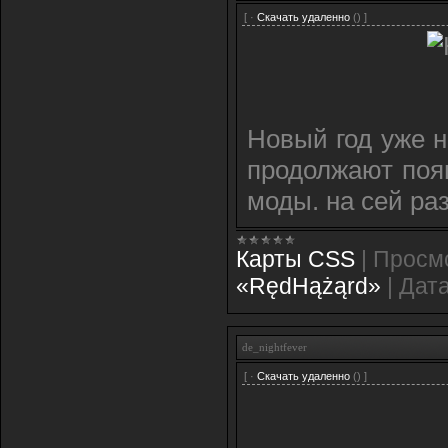
[ ·
Скачать удаленно
() ]
Новый год уже н
продолжают поя
моды. на сей раз
Карты CSS
|
Просм
«RędHążąrd»
|
Дата
de_nightfever
[ ·
Скачать удаленно
() ]