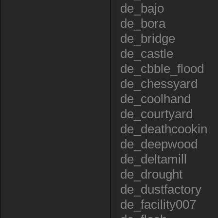
de_bajo
de_bora
de_bridge
de_castle
de_cbble_flood
de_chessyard
de_coolhand
de_courtyard
de_deathcookin
de_deepwood
de_deltamill
de_drought
de_dustfactory
de_facility007