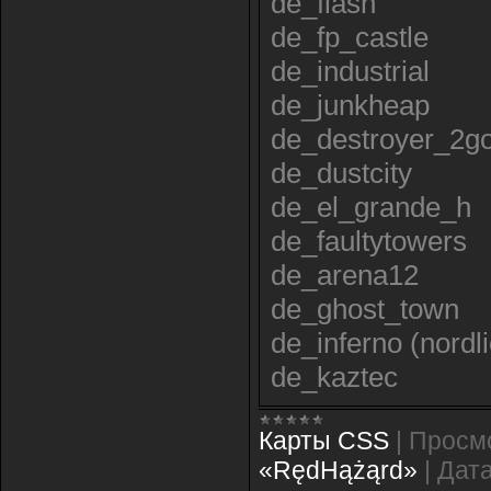
de_flash
de_fp_castle
de_industrial
de_junkheap
de_destroyer_2g
de_dustcity
de_el_grande_h
de_faultytowers
de_arena12
de_ghost_town
de_inferno (nordli
de_kaztec
Карты CSS
|
Просм
«RędHążąrd»
|
Дата