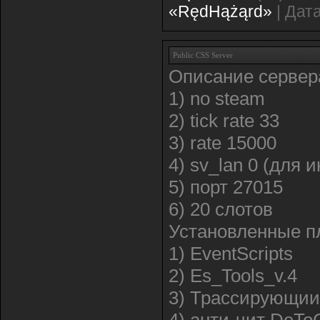
«RędHążąrd»
|
Дата
Public CSS Server
Описание сервер
1) no steam
2) tick rate 33
3) rate 15000
4) sv_lan 0 (для 
5) порт 27015
6) 20 слотов
Установленные п
1) EventScripts
2) Es_Tools_v.4
3) Трассирующии 